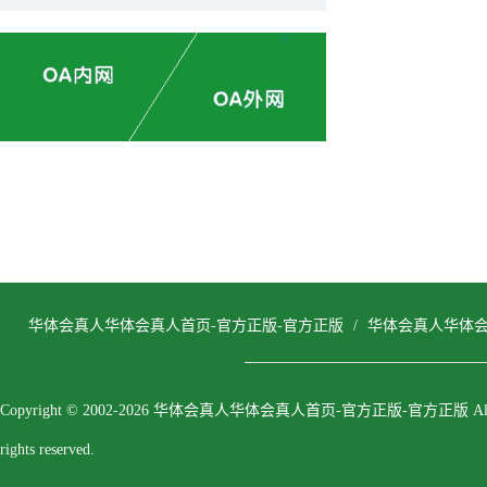
华体会真人华体会真人首页-官方正版-官方正版
/
华体会真人华体会
Copyright © 2002-2026 华体会真人华体会真人首页-官方正版-官方正版 Al
rights reserved.