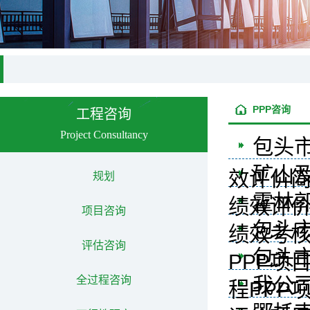
PPP咨询
工程咨询
Project Consultancy
包头
矿山
效评价
规划
霍林
绩效评
项目咨询
包头
绩效考
评估咨询
包头
PPP项
全过程咨询
我公
程PPP