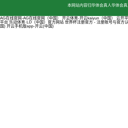
本网站内容归华体会真人华体会真
AG在线官网-AG在线官网（中国）
开云体育-开云kaiyun（中国）
云开平
平台
乐动体育·LD（中国）官方网站
世界杯注册官方 - 注册账号与官方认证 |
国)
开云手机版app-开云(中国)