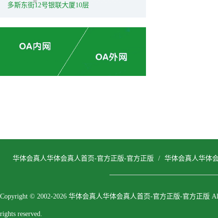
多斯东街12号银联大厦10层
华体会真人华体会真人首页-官方正版-官方正版
/
华体会真人华体会
Copyright © 2002-2026 华体会真人华体会真人首页-官方正版-官方正版 Al
rights reserved.