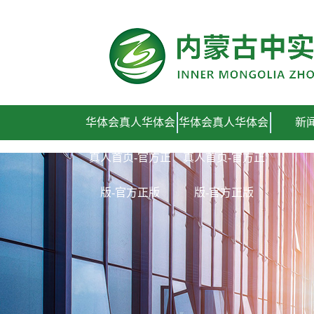
华体会真人首页-官方正版
华体会真人华体会
华体会真人华体会
新
真人首页-官方正
真人首页-官方正
版-官方正版
版-官方正版