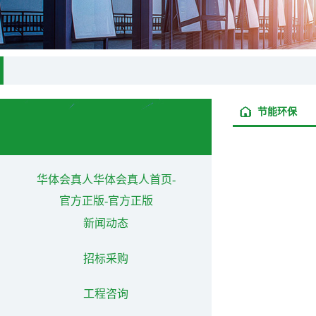
节能环保
华体会真人华体会真人首页-
官方正版-官方正版
新闻动态
招标采购
工程咨询