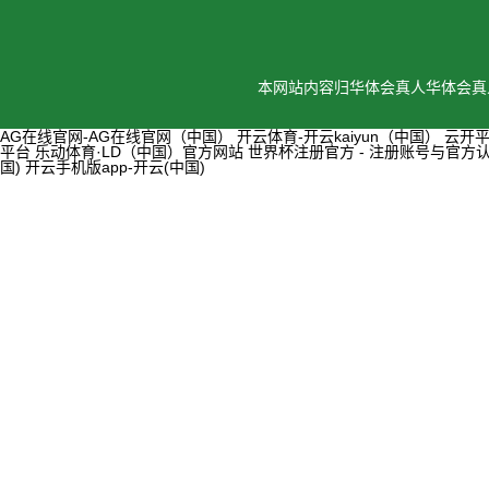
本网站内容归华体会真人华体会真
AG在线官网-AG在线官网（中国）
开云体育-开云kaiyun（中国）
云开平
平台
乐动体育·LD（中国）官方网站
世界杯注册官方 - 注册账号与官方认证 |
国)
开云手机版app-开云(中国)