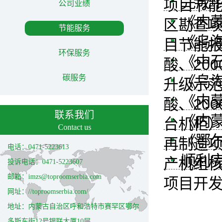
完成
项目节
公司业绩
《内
区勘查
节能服务
《乌
目节能
环保服务
《中
酸、200
碳服务
《乌
升级示
《内
酸、200
联系我们
《内
台机柜
Contact us
《鄂尔
再制造
电话：0471-5223613
顺利
产机组
投诉电话：0471-5223607
邮箱：imzs@toproomserbia.com
项目开
网址：//toproomserbia.com/
地址：内蒙古自治区呼和浩特市赛罕区鄂尔
多斯东街12号银联大厦10层