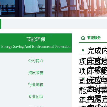
节能服务
节能环保
Energy Saving And Environmental Protection
完成
完成
项目固
公司简介
完成
项目节
资质荣誉
完成
司低温
行业地位
内蒙
能声明
专业团队
内蒙古
年产25