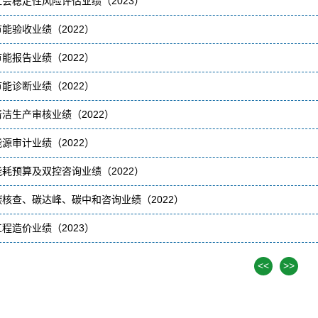
社会稳定性风险评估业绩（2023）
节能验收业绩（2022）
节能报告业绩（2022）
节能诊断业绩（2022）
清洁生产审核业绩（2022）
能源审计业绩（2022）
能耗预算及双控咨询业绩（2022）
碳核查、碳达峰、碳中和咨询业绩（2022）
工程造价业绩（2023）
<<
>>