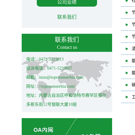
公司业绩
联系我们
联系我们
Contact us
电话：0471-5223613
投诉电话：0471-5223607
邮箱：imzs@toproomserbia.com
网址：//toproomserbia.com/
地址：内蒙古自治区呼和浩特市赛罕区鄂尔
多斯东街12号银联大厦10层