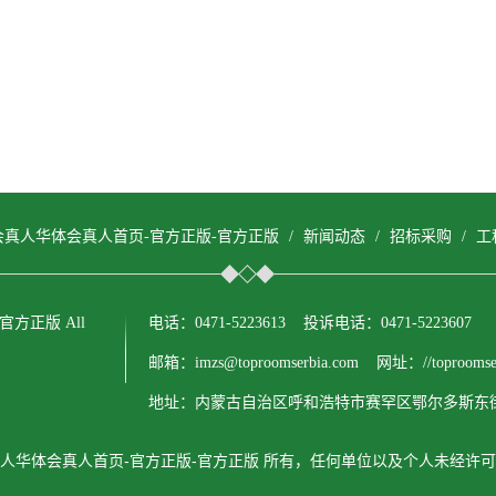
会真人华体会真人首页-官方正版-官方正版
/
新闻动态
/
招标采购
/
工
-官方正版 All
电话：0471-5223613 投诉电话：0471-5223607
邮箱：imzs@toproomserbia.com 网址：//toproomser
地址：内蒙古自治区呼和浩特市赛罕区鄂尔多斯东街
人华体会真人首页-官方正版-官方正版 所有，任何单位以及个人未经许