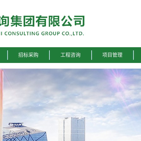
招标采购
工程咨询
项目管理