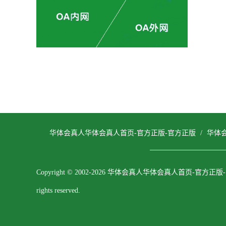
华体会真人华体会真人首页-官方正版-官方正版
/
华体
Copyright © 2002-2026 华体会真人华体会真人首页-官方正版
rights reserved.