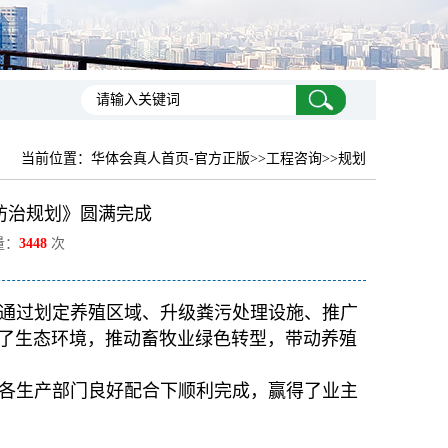
当前位置：
华体会真人首页-官方正版
>>工程咨询>>规划
防治规划》圆满完成
量：
3448
次
通过划定养殖区域、升级粪污处理设施、推广
了生态环境，推动畜牧业绿色转型，带动养殖
各生产部门良好配合下顺利完成，赢得了业主