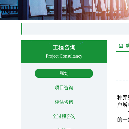
工程咨询
Project Consultancy
规划
项目咨询
种养
评估咨询
户增
全过程咨询
的一