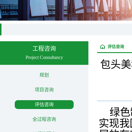
评估咨询
工程咨询
Project Consultancy
包头美
规划
项目咨询
评估咨询
绿色
全过程咨询
实现我