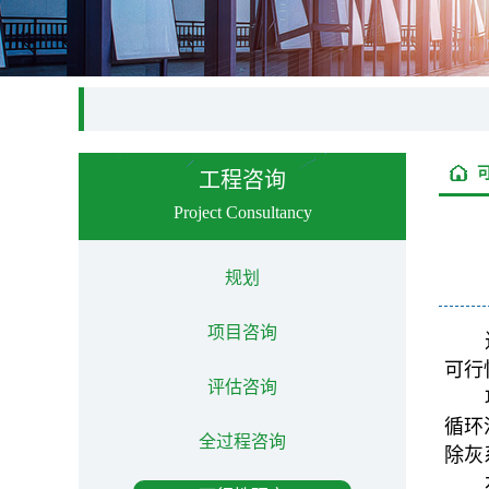
工程咨询
Project Consultancy
规划
项目咨询
可行
评估咨询
循环
全过程咨询
除灰