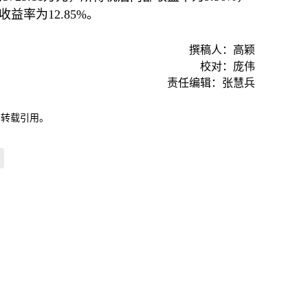
收益率为12.85%。
撰稿人：高颖
校对：庞伟
责任编辑：张慧兵
自转载引用。