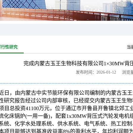
可行性研究
当
完成内蒙古玉王生物科技有限公司1×30MW
发布时间：2026-01-12 浏览
近日，由内蒙古中实节能环保有限公司编制的内蒙古玉王生
性研究报告经过公司内部审核，已经提交内蒙古玉王生物
项目总投资41100万元，位于通辽市开鲁县开鲁镇北郊工业
流化床锅炉(一用一备)，配套1x30MW背压式汽轮发电
系统、化学水处理系统、供水系统、电气系统、热工控制
本项目能够达到基准收益率8%的盈利水平，年均利润额为37