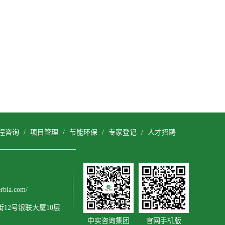
程咨询
/
项目管理
/
节能环保
/
专家登记
/
人才招聘
bia.com/
12号银联大厦10层
中实咨询集团
官网手机版