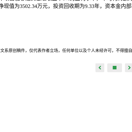
净现值为3502.34万元，投资回收期为9.33年，资本金内部
本文系原创稿件，仅代表作者立场，任何单位以及个人未经许可，不得擅