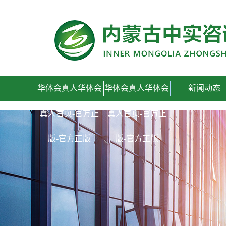
华体会真人首页-官方正版
华体会真人华体会
华体会真人华体会
新闻动态
真人首页-官方正
真人首页-官方正
版-官方正版
版-官方正版