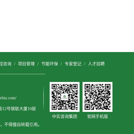
程咨询
/
项目管理
/
节能环保
/
专家登记
/
人才招聘
bia.com/
12号银联大厦10层
中实咨询集团
官网手机版
可，不得擅自转载引用。