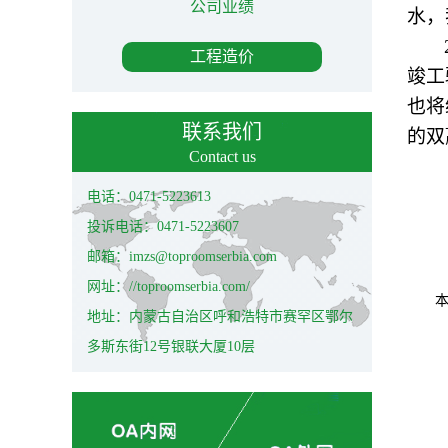
公司业绩
水，
工程造价
竣工
也将
联系我们
的双
Contact us
电话：0471-5223613
投诉电话：0471-5223607
邮箱：imzs@toproomserbia.com
网址：//toproomserbia.com/
地址：内蒙古自治区呼和浩特市赛罕区鄂尔
多斯东街12号银联大厦10层