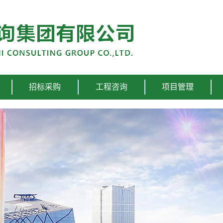
招标采购
工程咨询
项目管理