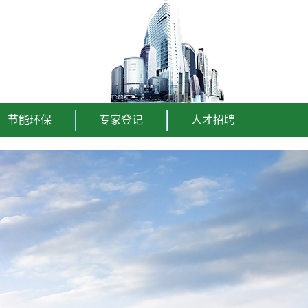
节能环保
专家登记
人才招聘