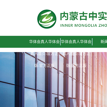
华体会真人首页-官方正版
华体会真人华体会
华体会真人华体会
新
真人首页-官方正
真人首页-官方正
版-官方正版
版-官方正版