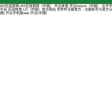
AG在线官网-AG在线官网（中国）
开云体育-开云kaiyun（中国）
云开平
平台
乐动体育·LD（中国）官方网站
世界杯注册官方 - 注册账号与官方认证 |
国)
开云手机版app-开云(中国)