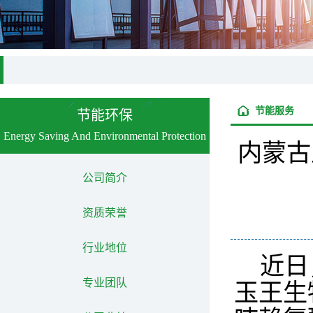
节能服务
节能环保
Energy Saving And Environmental Protection
内蒙古
公司简介
资质荣誉
行业地位
近日
专业团队
玉王生