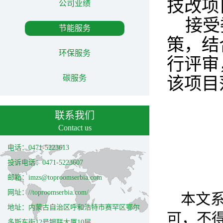
技改项
公司业绩
接受
节能服务
策，结
环保服务
行评审
碳服务
该项目
联系我们
Contact us
电话：0471-5223613
投诉电话：0471-5223607
邮箱：imzs@toproomserbia.com
网址：//toproomserbia.com/
本文
地址：内蒙古自治区呼和浩特市赛罕区鄂尔
可，不
多斯东街12号银联大厦10层