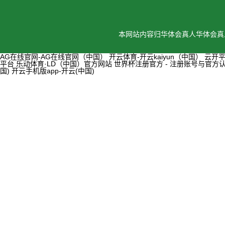
本网站内容归华体会真人华体会真
AG在线官网-AG在线官网（中国）
开云体育-开云kaiyun（中国）
云开平
平台
乐动体育·LD（中国）官方网站
世界杯注册官方 - 注册账号与官方认证 |
国)
开云手机版app-开云(中国)