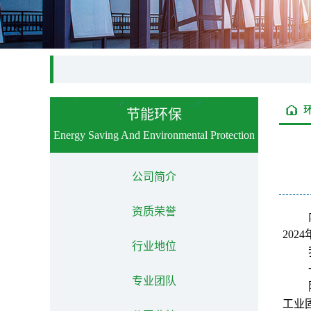
节能环保
Energy Saving And Environmental Protection
公司简介
资质荣誉
20
行业地位
专业团队
工业