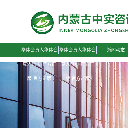
华体会真人首页-官方正版
华体会真人华体会
华体会真人华体会
新闻动态
真人首页-官方正
真人首页-官方正
版-官方正版
版-官方正版