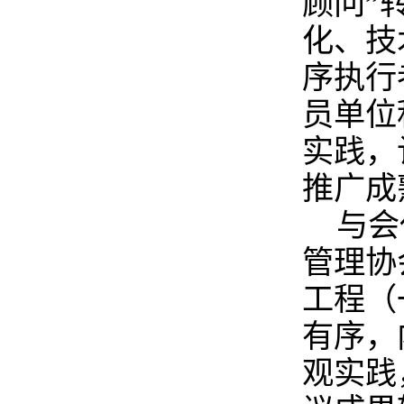
顾问”
化、技
序执行
员单位
实践，
推广成
与会
管理协
工程（
有序，
观实践