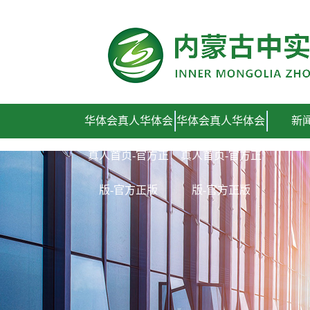
华体会真人首页-官方正版
华体会真人华体会
华体会真人华体会
新
真人首页-官方正
真人首页-官方正
版-官方正版
版-官方正版